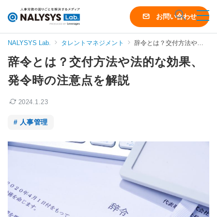
NALYSYS
お問い合わせ
Lab.
（ナ
NALYSYS Lab.
タレントマネジメント
辞令とは？交付方法や法的な効果、発令時の注意点を解説
リ
辞令とは？交付方法や法的な効果、
シ
ス
発令時の注意点を解説
ラ
ボ）
2024.1.23
人事管理