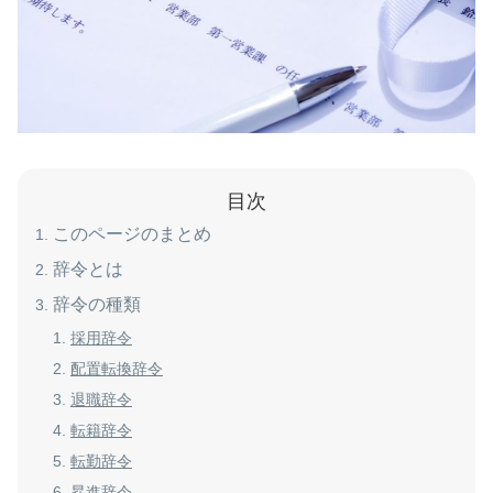
目次
このページのまとめ
辞令とは
辞令の種類
採用辞令
配置転換辞令
退職辞令
転籍辞令
転勤辞令
昇進辞令