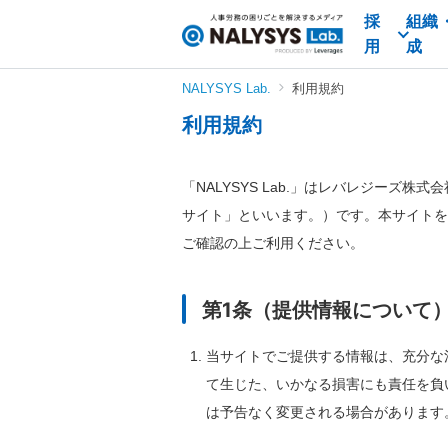
採
組織
NALYSYS
用
成
Lab.
（ナ
NALYSYS Lab.
利用規約
リ
利用規約
シ
ス
ラ
「NALYSYS Lab.」はレバレジー
ボ）
サイト」といいます。）です。本サイトを
ご確認の上ご利⽤ください。
第1条（提供情報について
当サイトでご提供する情報は、充分な
て⽣じた、いかなる損害にも責任を負
は予告なく変更される場合があります