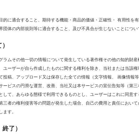
⽬的に適合すること、期待する機能・商品的価値・正確性・ 有⽤性を
界団体の内部規則等に適合すること、及び不具合が⽣じないことについ
て）
グラムその他⼀切の情報について発⽣している著作権その他の知的財産
、ユーザーが⾃ら作成したものに関する権利を除き、当社または当該権
て投稿、アップロード⼜は保存した全ての情報（⽂字情報、 画像情報
サービスの円滑な運営、改善、当社⼜は本サービスの宣伝告知等（第三
として、あらゆる態様で利⽤できるものとし、ユーザーはこれに同意す
第三者の権利侵害等の問題が発⽣した場合、⾃⼰の費⽤と責任において
します。
、終了）