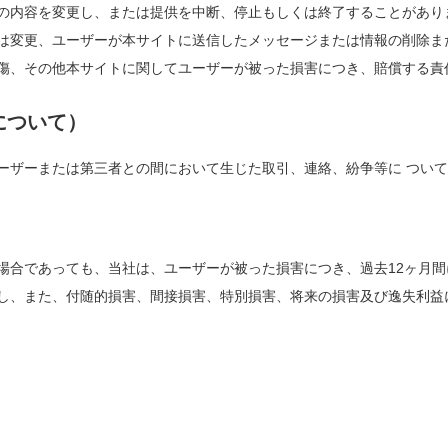
の内容を変更し、または提供を中断、停⽌もしくは終了することがあり
は変更、ユーザーが本サイトに送信したメッセージまたは情報の削除ま
傷、その他本サイトに関してユーザーが被った損害につき、賠償する責
について）
ーザーまたは第三者との間において⽣じた取引、連絡、紛争等に つい
場合であっても、当社は、ユーザーが被った損害につき、過去12ヶ⽉
し、また、付随的損害、間接損害、特別損害、将来の損害及び逸失利益