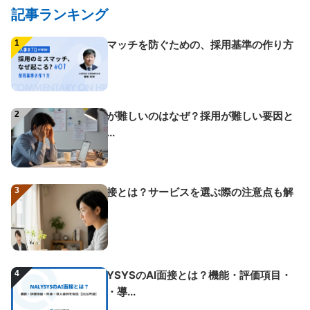
記事ランキング
1
ミスマッチを防ぐための、採用基準の作り方
2
採用が難しいのはなぜ？採用が難しい要因と
改善...
3
AI面接とは？サービスを選ぶ際の注意点も解
説
4
NALYSYSのAI面接とは？機能・評価項目・
料金・導...