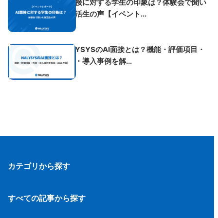
AI面接に対する学生の印象は？体験会で聞い
た就活生の声【イベント...
NALYSYSのAI面接とは？機能・評価項目・
料金・導入事例を解...
カテゴリから探す
採用
モチベーション管理
すべての記事から探す
タレントマネジメント
新着記事一覧