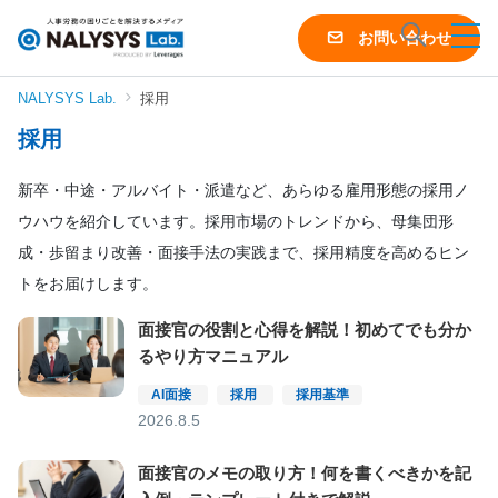
NALYSYS
お問い合わせ
Lab.
（ナ
NALYSYS Lab.
採用
リ
採用
シ
ス
新卒・中途・アルバイト・派遣など、あらゆる雇用形態の採用ノ
ラ
ウハウを紹介しています。採用市場のトレンドから、母集団形
ボ）
成・歩留まり改善・面接手法の実践まで、採用精度を高めるヒン
トをお届けします。
面接官の役割と心得を解説！初めてでも分か
るやり方マニュアル
AI面接
採用
採用基準
2026.8.5
面接官のメモの取り方！何を書くべきかを記