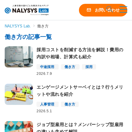
NALYSYS
お問い合わせ
Lab.
（ナ
NALYSYS Lab.
働き方
リ
働き方の記事一覧
シ
ス
採用コストを削減する方法を解説！費用の
ラ
内訳や相場、計算式も紹介
ボ）
中途採用
働き方
採用
2026.7.9
エンゲージメントサーベイとは？行うメリ
ットや流れを紹介
人事管理
働き方
2026.5.1
ジョブ型雇用とは？メンバーシップ型雇用
の違いも含めて解説