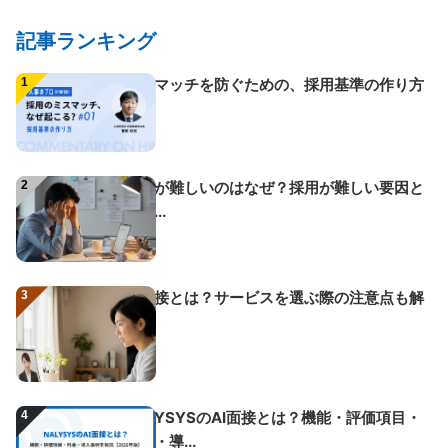
記事ランキング
1
ミスマッチを防ぐための、採用基準の作り方
2
採用が難しいのはなぜ？採用が難しい要因と
改善...
3
AI面接とは？サービスを選ぶ際の注意点も解
説
4
NALYSYSのAI面接とは？機能・評価項目・
料金・導...