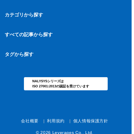
カテゴリから探す
採用
モチベーション管理
すべての記事から探す
タレントマネジメント
新着記事一覧
労務管理
タグから探す
人事評価
タグ一覧
NALYSYSシリーズは
ISO 27001:2013の認証を受けています
会社概要
|
利用規約
|
個人情報保護方針
© 2026
Leverages Co., Ltd.