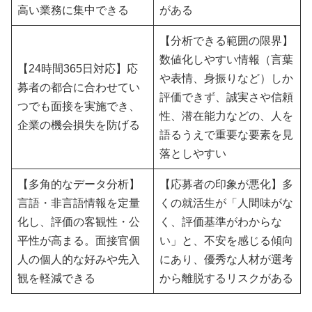
高い業務に集中できる
がある
【分析できる範囲の限界】
数値化しやすい情報（言葉
【24時間365日対応】応
や表情、身振りなど）しか
募者の都合に合わせてい
評価できず、誠実さや信頼
つでも面接を実施でき、
性、潜在能力などの、人を
企業の機会損失を防げる
語るうえで重要な要素を見
落としやすい
【多角的なデータ分析】
【応募者の印象が悪化】多
言語・非言語情報を定量
くの就活生が「人間味がな
化し、評価の客観性・公
く、評価基準がわからな
平性が高まる。面接官個
い」と、不安を感じる傾向
人の個人的な好みや先入
にあり、優秀な人材が選考
観を軽減できる
から離脱するリスクがある