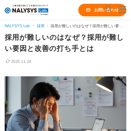
NALYSYS
お問い合わせ
Lab.
（ナ
NALYSYS Lab.
採用
採用が難しいのはなぜ？採用が難しい要因と改善の打ち手とは
リ
採用が難しいのはなぜ？採用が難し
シ
ス
い要因と改善の打ち手とは
ラ
ボ）
2025.11.24