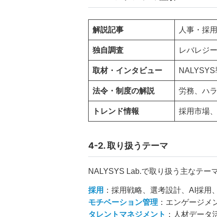
解説記事
人事・採
独自調査
レバレジ
取材・インタビュー
NALYS
法令・制度の解説
労務、ハ
トレンド情報
採用市場、
4-2. 取り扱うテーマ
NALYSYS Lab.で取り扱う主
採用
：採用戦略、選考設計、AI採用
モチベーション管理
：エンゲージメン
タレントマネジメント
：人材データ