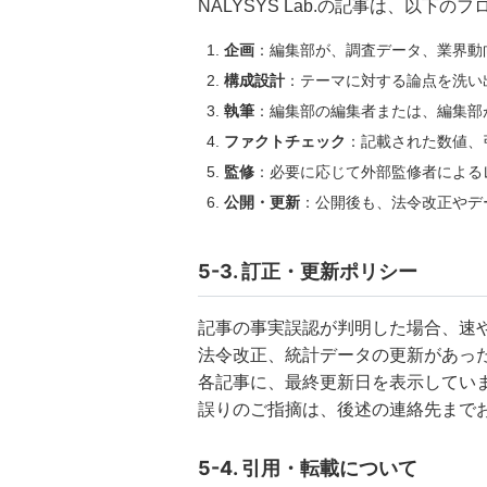
NALYSYS Lab.の記事は、以下
企画
：編集部が、調査データ、業界動
構成設計
：テーマに対する論点を洗い
執筆
：編集部の編集者または、編集部
ファクトチェック
：記載された数値、
監修
：必要に応じて外部監修者による
公開・更新
：公開後も、法令改正やデ
5-3. 訂正・更新ポリシー
記事の事実誤認が判明した場合、速
法令改正、統計データの更新があっ
各記事に、最終更新日を表示してい
誤りのご指摘は、後述の連絡先まで
5-4. 引用・転載について