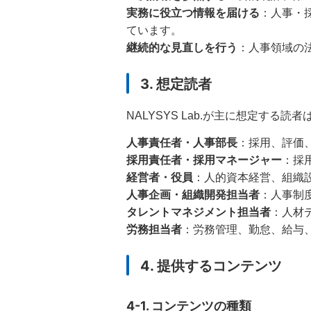
実務に役立つ情報を届ける
：人事・
ています。
継続的な見直しを行う
：人事領域の
3. 想定読者
NALYSYS Lab.が主に想定する読
人事責任者・人事部長
：採用、評価
採用責任者・採用マネージャー
：採
経営者・役員
：人的資本経営、組織
人事企画・組織開発担当者
：人事制
タレントマネジメント担当者
：人材
労務担当者
：労務管理、勤怠、給与
4. 提供するコンテンツ
4-1. コンテンツの種類