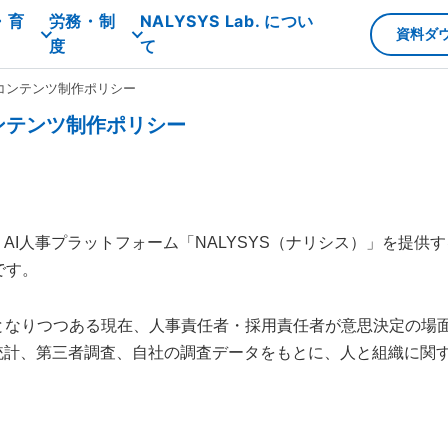
・育
労務・制
NALYSYS Lab. につい
資料ダ
度
て
いて/コンテンツ制作ポリシー
/コンテンツ制作ポリシー
）は、AI人事プラットフォーム「NALYSYS（ナリシス）」を提
です。
提となりつつある現在、人事責任者・採用責任者が意思決定の場
、公的統計、第三者調査、自社の調査データをもとに、人と組織に