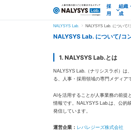
採
組織
NALYSYS
用
成
Lab.
（ナ
NALYSYS Lab.
NALYSYS Lab. につ
リ
NALYSYS Lab. について
シ
ス
ラ
1. NALYSYS Lab.とは
ボ）
NALYSYS Lab.（ナリシスラボ
る、人事・採用領域の専門メディア
AIを活用することが人事業務の前
情報です。NALYSYS Lab.は
発信しています。
運営企業：
レバレジーズ株式会社