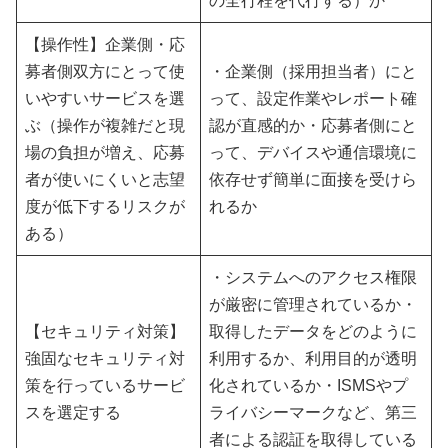
の全行程を代行する）か
【操作性】企業側・応
募者側双方にとって使
・企業側（採用担当者）にと
いやすいサービスを選
って、設定作業やレポート確
ぶ（操作が複雑だと現
認が直感的か・応募者側にと
場の負担が増え、応募
って、デバイスや通信環境に
者が使いにくいと志望
依存せず簡単に面接を受けら
度が低下するリスクが
れるか
ある）
・システムへのアクセス権限
が厳密に管理されているか・
【セキュリティ対策】
取得したデータをどのように
強固なセキュリティ対
利用するか、利用目的が透明
策を行っているサービ
化されているか・ISMSやプ
スを選定する
ライバシーマークなど、第三
者による認証を取得している