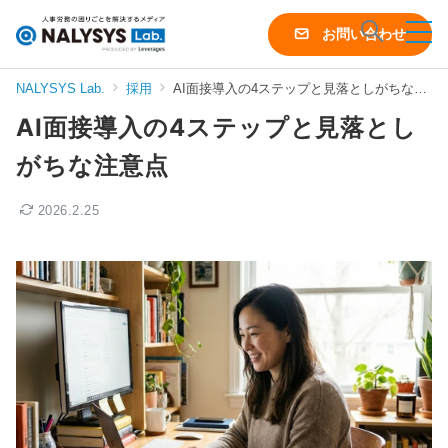
NALYSYS
お問い合わせ
Lab.
（ナ
NALYSYS Lab.
採用
AI面接導入の4ステップと見落としがちな注意点
リ
AI面接導入の4ステップと見落とし
シ
ス
がちな注意点
ラ
ボ）
2026.2.25