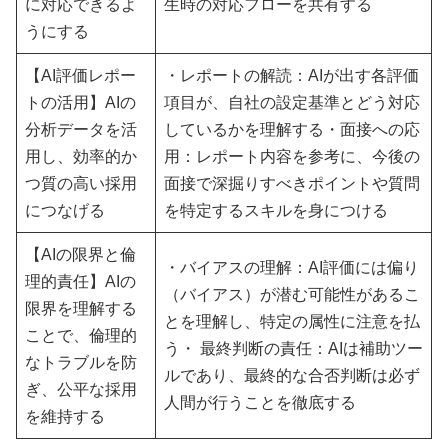
に対応できるよ
生時の対応フローを共有する
うにする
【AI評価レポー
・レポートの解読：AIが出す各評価
トの活用】AIの
項目が、自社の設定基準とどう対応
分析データを活
しているかを理解する・面接への応
用し、効率的か
用：レポート内容を参考に、今後の
つ質の高い採用
面接で深掘りすべきポイントや質問
につなげる
を特定するスキルを身につける
【AIの限界と倫
・バイアスの理解：AI評価には偏り
理的責任】AIの
（バイアス）が潜む可能性があるこ
限界を理解する
とを理解し、特定の属性に注意を払
ことで、倫理的
う・ 最終判断の責任：AIは補助ツー
なトラブルを防
ルであり、最終的な合否判断は必ず
ぎ、公平な採用
人間が行うことを徹底する
を維持する