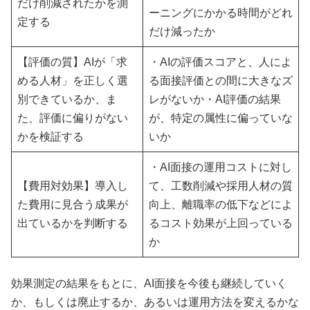
だけ削減されたかを測
ーニングにかかる時間がどれ
定する
だけ減ったか
【評価の質】AIが「求
・AIの評価スコアと、人によ
める人材」を正しく選
る面接評価との間に大きなズ
別できているか、ま
レがないか・AI評価の結果
た、評価に偏りがない
が、特定の属性に偏っていな
かを検証する
いか
・AI面接の運用コストに対し
【費用対効果】導入し
て、工数削減や採用人材の質
た費用に見合う成果が
向上、離職率の低下などによ
出ているかを判断する
るコスト効果が上回っている
か
効果測定の結果をもとに、AI面接を今後も継続していく
か、もしくは廃止するか、あるいは運用方法を変えるかな