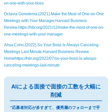
on-one-with-your-boss
Octavia Goredema.(2021).Make the Most of One-on-One
Meetings with Your Manager.Harvard Business
Review.https://hbr.org/2021/12/make-the-most-of-one-on-
one-meetings-with-your-manager
Alisa Cohn.(2022).So Your Boss Is Always Canceling
Meetings Last Minute.Harvard Business Review
Home
https://hbr.org/2022/07/so-your-boss-is-always-
canceling-meetings-last-minute
AIによる面接で面接の工数を大幅に
削減
“応募者対応が多すぎて、優秀層のフォローまで手