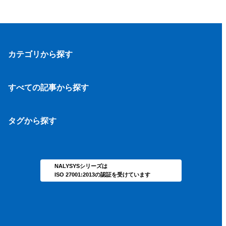
カテゴリから探す
採用
モチベーション管理
すべての記事から探す
タレントマネジメント
新着記事一覧
労務管理
タグから探す
人事評価
タグ一覧
NALYSYSシリーズは
ISO 27001:2013の認証を受けています