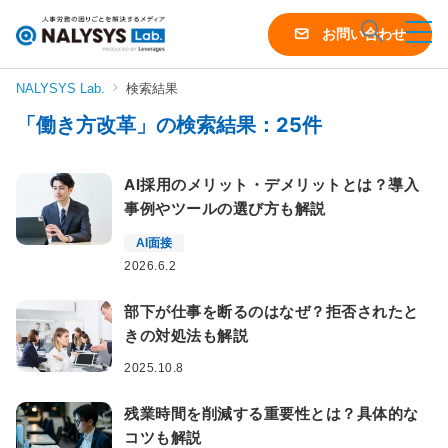
NALYSYS
お問い合わせ
Lab.
（ナ
NALYSYS Lab.
検索結果
リ
「働き方改革」の検索結果：25件
シ
ス
ラ
AI採用のメリット・デメリットとは？導入
ボ）
事例やツールの選び方も解説
AI面接
2026.6.2
部下が仕事を断るのはなぜ？拒否されたと
きの対処法も解説
2025.10.8
残業時間を削減する重要性とは？具体的な
コツも解説