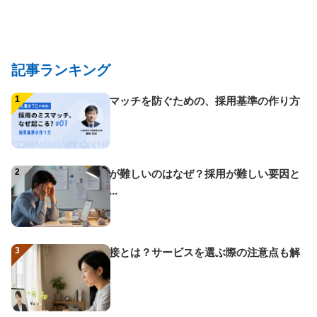
ナ
ビ
ゲ
記事ランキング
ー
1
ミスマッチを防ぐための、採用基準の作り方
シ
ョ
ン
2
採用が難しいのはなぜ？採用が難しい要因と
改善...
3
AI面接とは？サービスを選ぶ際の注意点も解
説