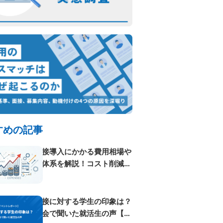
すめの記事
AI面接導入にかかる費用相場や
料金体系を解説！コスト削減方
法も紹...
AI面接に対する学生の印象は？
体験会で聞いた就活生の声【イ