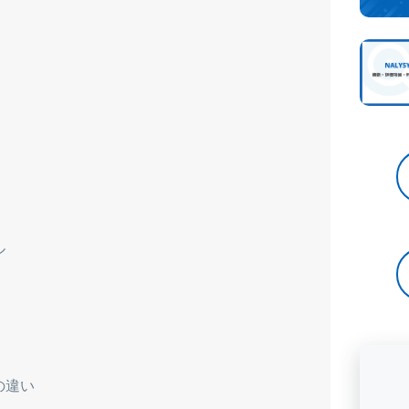
ル
の違い