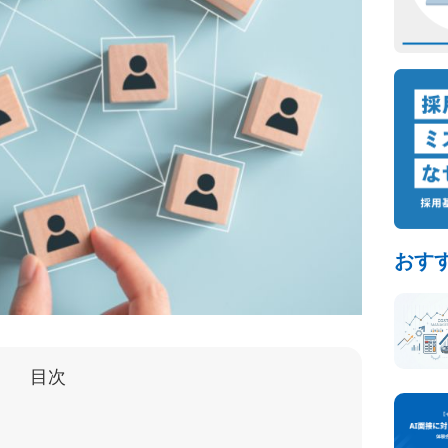
おす
目次