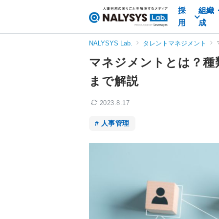
採
組織
NALYSYS
用
成
Lab.
（ナ
NALYSYS Lab.
タレントマネジメント
リ
マネジメントとは？種
シ
ス
まで解説
ラ
ボ）
2023.8.17
人事管理