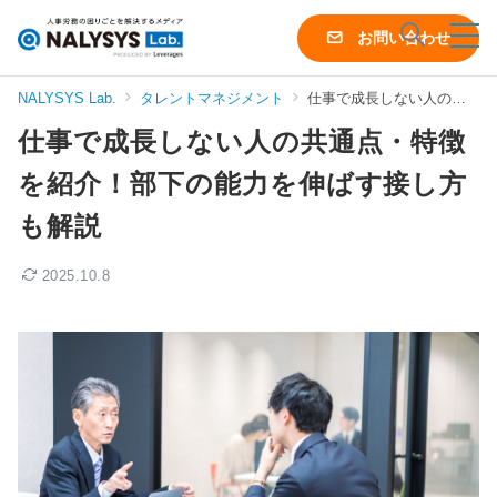
NALYSYS
お問い合わせ
Lab.
（ナ
NALYSYS Lab.
タレントマネジメント
仕事で成長しない人の共通点・特徴を紹介！部下の能力を伸ばす接し方も解説
リ
仕事で成長しない人の共通点・特徴
シ
ス
を紹介！部下の能力を伸ばす接し方
ラ
も解説
ボ）
2025.10.8