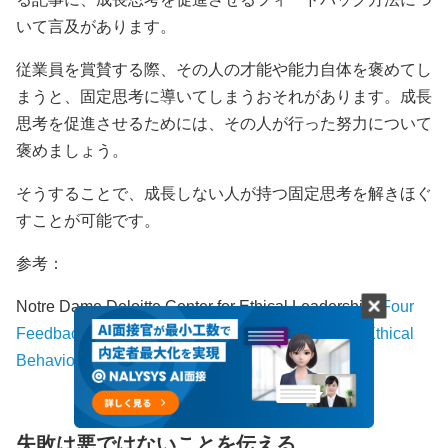
いて言及があります。
従業員を賞賛する際、その人の才能や能力自体を褒めてし
まうと、固定思考に導いてしまうおそれがあります。成長
思考を促進させるためには、その人が行った努力について
褒めましょう。
そうすることで、成長しない人が持つ固定思考を解きほぐ
すことが可能です。
参考：
Notre Dame Deloitte Center for Ethical Leadership “
Four
Feedback Strategies that Drive Performance and Ethical
Behavior
”
失敗は悪ではないことを伝える