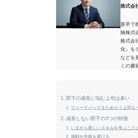
株式会
新卒で
険株式
株式会
化」を
などを
くの書
部下の成長に悩む上司は多い
フィードバックをためらう上司も
成長しない部下の3つの特徴
いまから新しいスキルを学ぶこと
挑戦や失敗を避ける