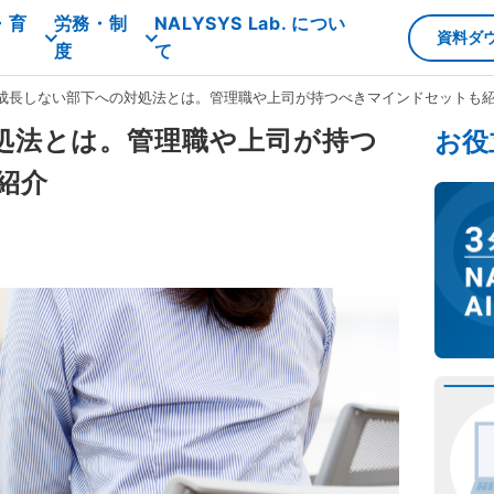
・育
労務・制
NALYSYS Lab. につい
資料ダ
度
て
成長しない部下への対処法とは。管理職や上司が持つべきマインドセットも
処法とは。管理職や上司が持つ
お役
紹介