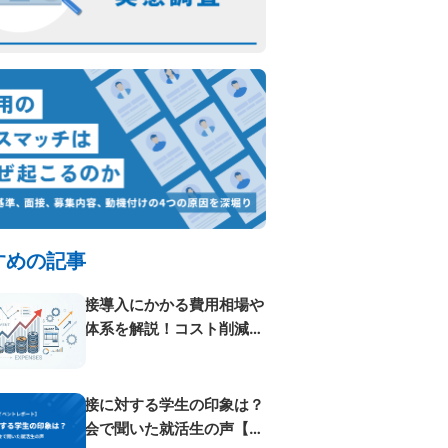
すめの記事
AI面接導入にかかる費用相場や
料金体系を解説！コスト削減方
法も紹...
AI面接に対する学生の印象は？
体験会で聞いた就活生の声【イ