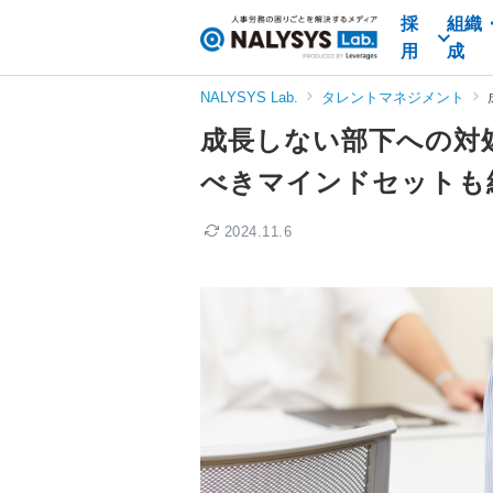
採
組織
NALYSYS
用
成
Lab.
（ナ
NALYSYS Lab.
タレントマネジメント
リ
成長しない部下への対
シ
ス
べきマインドセットも
ラ
ボ）
2024.11.6