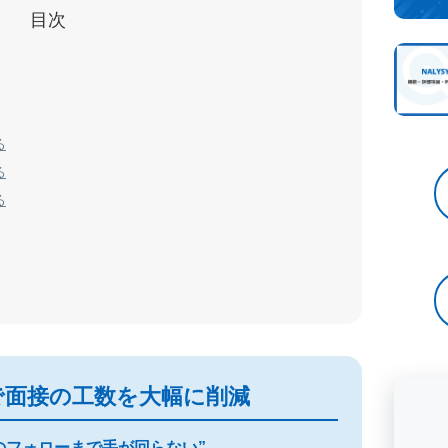
目次
る
る
る
で面接の工数を大幅に削減
のフォローまで手が回らない”