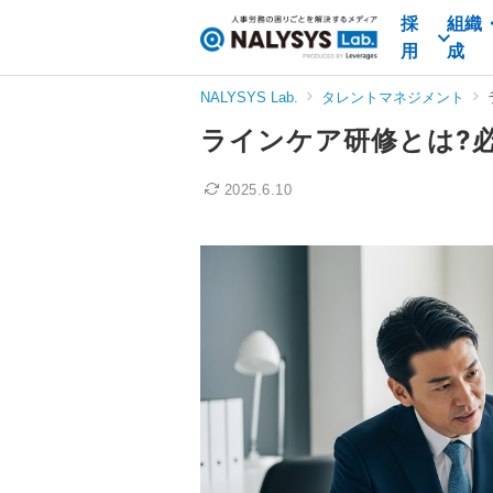
採
組織
NALYSYS
用
成
Lab.
（ナ
NALYSYS Lab.
タレントマネジメント
リ
ラインケア研修とは?
シ
ス
2025.6.10
ラ
ボ）