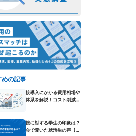
すめの記事
AI面接導入にかかる費用相場や
料金体系を解説！コスト削減方
法も紹...
AI面接に対する学生の印象は？
体験会で聞いた就活生の声【イ