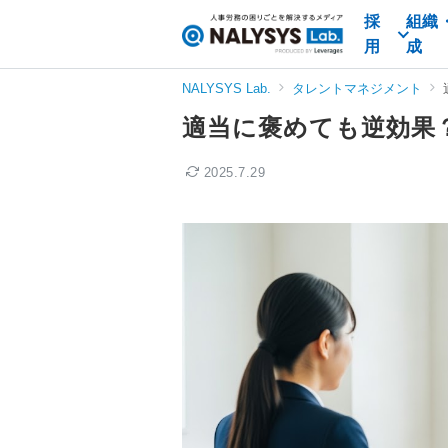
採
組織
NALYSYS
用
成
Lab.
（ナ
NALYSYS Lab.
タレントマネジメント
リ
適当に褒めても逆効果
シ
ス
2025.7.29
ラ
ボ）