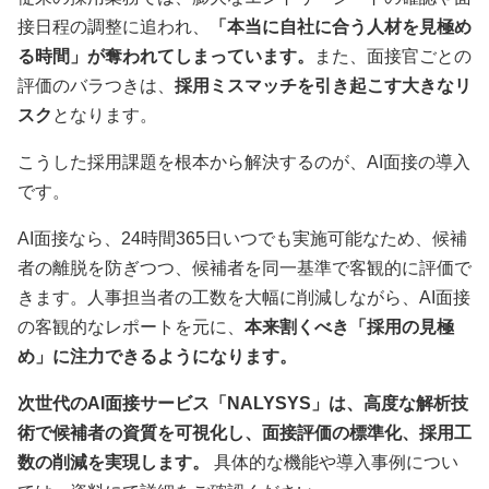
接日程の調整に追われ、
「本当に自社に合う人材を見極め
る時間」が奪われてしまっています。
また、面接官ごとの
評価のバラつきは、
採用ミスマッチを引き起こす大きなリ
スク
となります。
こうした採用課題を根本から解決するのが、AI面接の導入
です。
AI面接なら、24時間365日いつでも実施可能なため、候補
者の離脱を防ぎつつ、候補者を同一基準で客観的に評価で
きます。人事担当者の工数を大幅に削減しながら、AI面接
の客観的なレポートを元に、
本来割くべき「採用の見極
め」に注力できるようになります。
次世代のAI面接サービス「NALYSYS」は、高度な解析技
術で候補者の資質を可視化し、面接評価の標準化、採用工
数の削減を実現します。
具体的な機能や導入事例につい