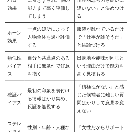
ハロー
に引きずられ、他の
論理的思考力も高いに
効果
能力まで高く評価し
違いない」と決めつけ
てしまう
る
一点の短所によって
服装が乱れているだけ
ホーン
人物全体を過小評価
で「仕事が雑そうだ」
効果
する
と結論づける
類似性
自分と共通点のある
出身地や趣味が同じと
バイア
相手に無条件で好意
いう理由だけで能力を
ス
を抱く
高く見積もる
「積極性がない」と感
最初の印象を裏付け
確証バ
じた候補者に難しい質
る情報ばかり集め、
イアス
問ばかりして意見を変
反証を無視する
えない
ステレ
性別・年齢・人種な
「女性だからサポート
オタイ