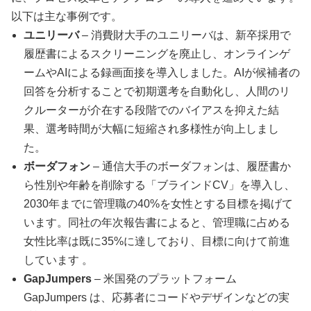
以下は主な事例です。
ユニリーバ
– 消費財大手のユニリーバは、新卒採用で
履歴書によるスクリーニングを廃止し、オンラインゲ
ームやAIによる録画面接を導入しました。AIが候補者の
回答を分析することで初期選考を自動化し、人間のリ
クルーターが介在する段階でのバイアスを抑えた結
果、選考時間が大幅に短縮され多様性が向上しまし
た。
ボーダフォン
– 通信大手のボーダフォンは、履歴書か
ら性別や年齢を削除する「ブラインドCV」を導入し、
2030年までに管理職の40%を女性とする目標を掲げて
います。同社の年次報告書によると、管理職に占める
女性比率は既に35%に達しており、目標に向けて前進
しています 。
GapJumpers
– 米国発のプラットフォーム
GapJumpers は、応募者にコードやデザインなどの実