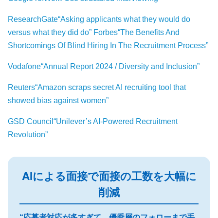
ResearchGate“Asking applicants what they would do
versus what they did do”
Forbes“The Benefits And
Shortcomings Of Blind Hiring In The Recruitment Process”
Vodafone“Annual Report 2024 / Diversity and Inclusion”
Reuters“Amazon scraps secret AI recruiting tool that
showed bias against women”
GSD Council“Unilever’s AI-Powered Recruitment
Revolution”
AIによる面接で面接の工数を大幅に
削減
“応募者対応が多すぎて、優秀層のフォローまで手