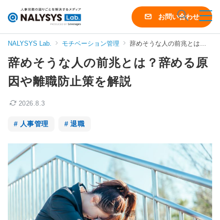
NALYSYS
お問い合わせ
Lab.
（ナ
NALYSYS Lab.
モチベーション管理
辞めそうな人の前兆とは？辞める原因や離職防止策を解説
リ
辞めそうな人の前兆とは？辞める原
シ
ス
因や離職防止策を解説
ラ
ボ）
2026.8.3
人事管理
退職