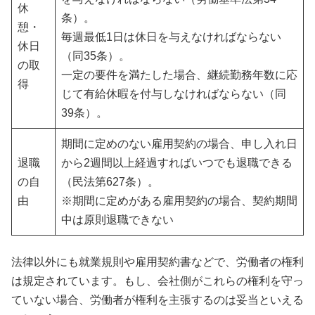
休
条）。
憩・
毎週最低1日は休日を与えなければならない
休日
（同35条）。
の取
一定の要件を満たした場合、継続勤務年数に応
得
じて有給休暇を付与しなければならない（同
39条）。
期間に定めのない雇用契約の場合、申し入れ日
退職
から2週間以上経過すればいつでも退職できる
の自
（民法第627条）。
由
※期間に定めがある雇用契約の場合、契約期間
中は原則退職できない
法律以外にも就業規則や雇用契約書などで、労働者の権利
は規定されています。もし、会社側がこれらの権利を守っ
ていない場合、労働者が権利を主張するのは妥当といえる