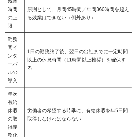
残業
時間
原則として、月間45時間／年間360時間を超え
の上
る残業はできない（例外あり）
限
勤務
間イ
1日の勤務終了後、翌日の出社までに一定時間
ンタ
以上の休息時間（11時間以上推奨）を確保す
ーバ
る
ルの
導入
年次
有給
休暇
労働者の希望する時季に、有給休暇を年5日間
の取
取得しなければならない
得義
務化