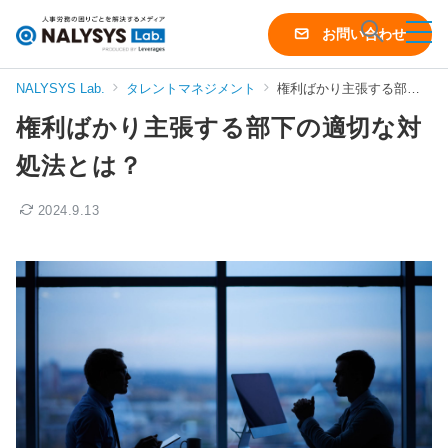
NALYSYS
お問い合わせ
Lab.
（ナ
NALYSYS Lab.
タレントマネジメント
権利ばかり主張する部下の適切な対処法とは？
リ
権利ばかり主張する部下の適切な対
シ
ス
処法とは？
ラ
ボ）
2024.9.13