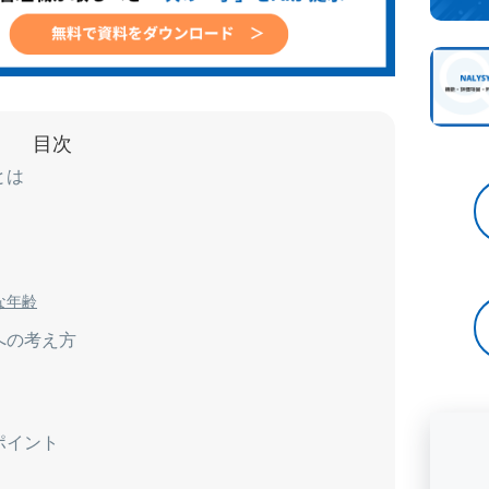
目次
とは
な年齢
への考え方
ポイント