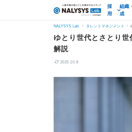
採
組織
NALYSYS
用
成
Lab.
（ナ
NALYSYS Lab.
タレントマネジメント
リ
ゆとり世代とさとり世
シ
ス
解説
ラ
ボ）
2025.10.8