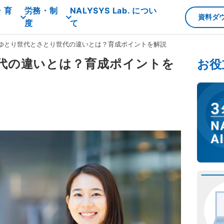
・育
労務・制
NALYSYS Lab. につい
資料ダ
度
て
ゆとり世代とさとり世代の違いとは？育成ポイントを解説
代の違いとは？育成ポイントを
お役