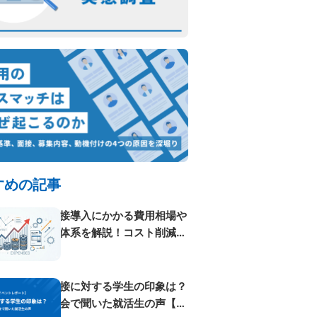
すめの記事
AI面接導入にかかる費用相場や
料金体系を解説！コスト削減方
法も紹...
AI面接に対する学生の印象は？
体験会で聞いた就活生の声【イ