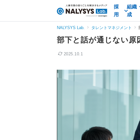
採
組織
NALYSYS
用
成
Lab.
（ナ
NALYSYS Lab.
タレントマネジメント
リ
部下と話が通じない原
シ
ス
2025.10.1
ラ
ボ）