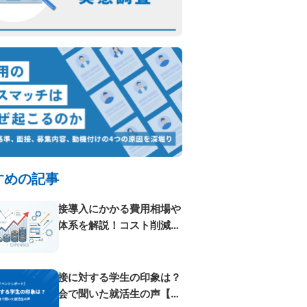
すめの記事
AI面接導入にかかる費用相場や
料金体系を解説！コスト削減方
法も紹...
AI面接に対する学生の印象は？
体験会で聞いた就活生の声【イ