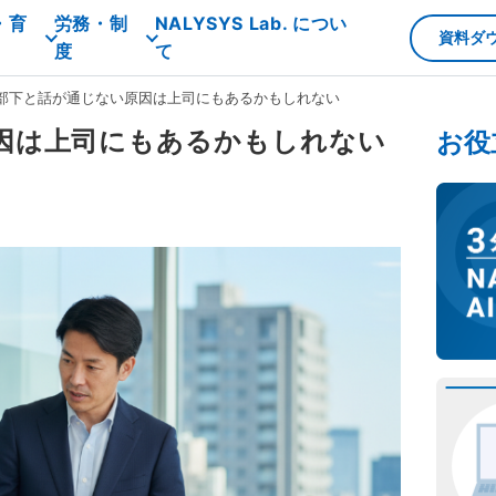
・育
労務・制
NALYSYS Lab. につい
資料ダ
度
て
部下と話が通じない原因は上司にもあるかもしれない
因は上司にもあるかもしれない
お役