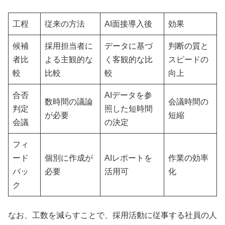
工程
従来の方法
AI面接導入後
効果
候補
採用担当者に
データに基づ
判断の質と
者比
よる主観的な
く客観的な比
スピードの
較
比較
較
向上
合否
AIデータを参
数時間の議論
会議時間の
判定
照した短時間
が必要
短縮
会議
の決定
フィ
ード
個別に作成が
AIレポートを
作業の効率
バッ
必要
活用可
化
ク
なお、工数を減らすことで、採用活動に従事する社員の人