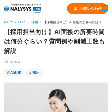
NALYSYS
お問い合わせ
Lab.
（ナ
NALYSYS Lab.
採用
【採用担当向け】AI面接の所要時間は何分ぐらい？質問例や削減工数も解説
リ
【採用担当向け】AI面接の所要時間
シ
ス
は何分ぐらい？質問例や削減工数も
ラ
解説
ボ）
2026.6.1
AI面接
採用