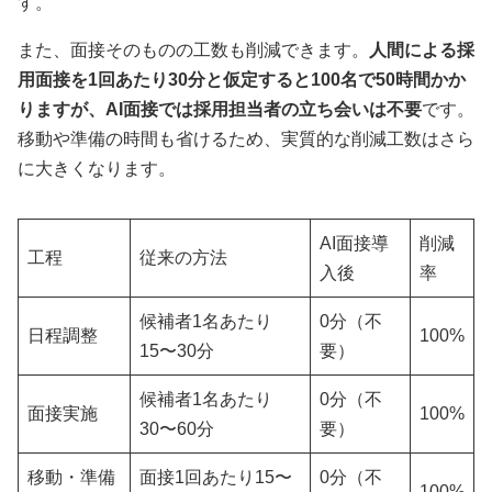
す。
また、面接そのものの工数も削減できます。
人間による採
用面接を1回あたり30分と仮定すると100名で50時間かか
りますが、AI面接では採用担当者の立ち会いは不要
です。
移動や準備の時間も省けるため、実質的な削減工数はさら
に大きくなります。
AI面接導
削減
工程
従来の方法
入後
率
候補者1名あたり
0分（不
日程調整
100%
15〜30分
要）
候補者1名あたり
0分（不
面接実施
100%
30〜60分
要）
移動・準備
面接1回あたり15〜
0分（不
100%