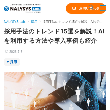
NALYSYS
お問い合わせ
Lab.
（ナ
NALYSYS Lab.
採用
採用手法のトレンド15選を解説！AIを利用する方法や導入事例も紹介
リ
採用手法のトレンド15選を解説！AI
シ
ス
を利用する方法や導入事例も紹介
ラ
ボ）
2026.7.6
採用